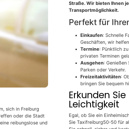
Straße. Wir bieten Ihnen 
Transportmöglichkeit.
Perfekt für Ihre
Einkaufen
: Schnelle 
Geschäften, wir helfe
Termine
: Pünktlich z
privaten Terminen gel
Ausgehen
: Genießen 
Parken oder Verkehr.
Freizeitaktivitäten
: O
bringen Sie bequem hi
Erkunden Sie 
Leichtigkeit
, sich in Freiburg
Egal, ob Sie ein Einheimisc
effen oder die Stadt
Sie Taxifreiburg50-50 für al
 eine reibungslose und
Sie schnell, sicher und kost