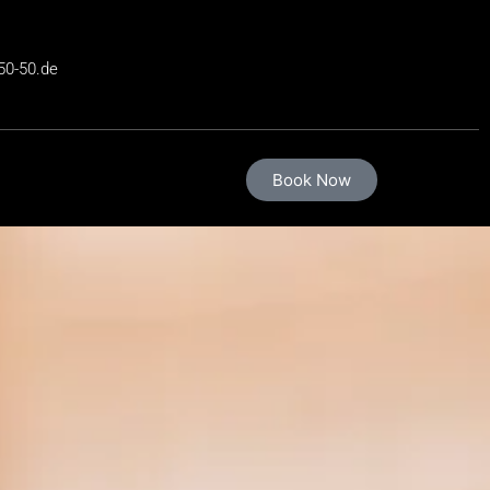
50-50.de
Book Now