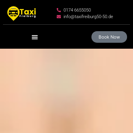
0174 6655050
info@taxifreiburg50-50.de
Book Now